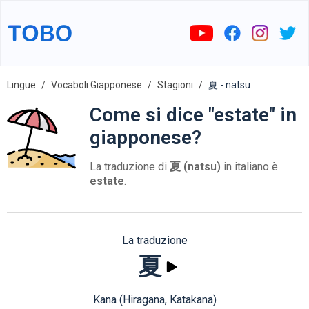
Lingue
Vocaboli Giapponese
Stagioni
夏 - natsu
Come si dice "estate" in
giapponese?
La traduzione di
夏 (natsu)
in italiano è
estate
.
La traduzione
夏
Kana (Hiragana, Katakana)