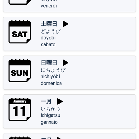
venerdì
土曜日
どようび
doyōbi
sabato
日曜日
にちようび
nichiyōbi
domenica
一月
いちがつ
ichigatsu
gennaio