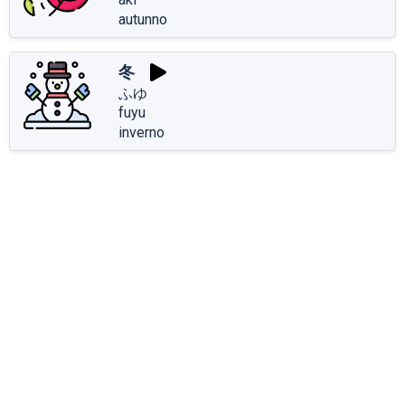
autunno
冬
ふゆ
fuyu
inverno