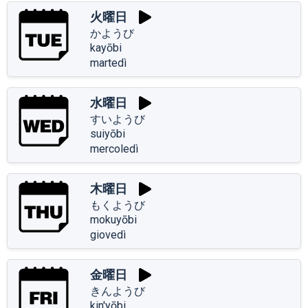
火曜日
かようび
kayōbi
martedì
水曜日
すいようび
suiyōbi
mercoledì
木曜日
もくようび
mokuyōbi
giovedì
金曜日
きんようび
kin'yōbi