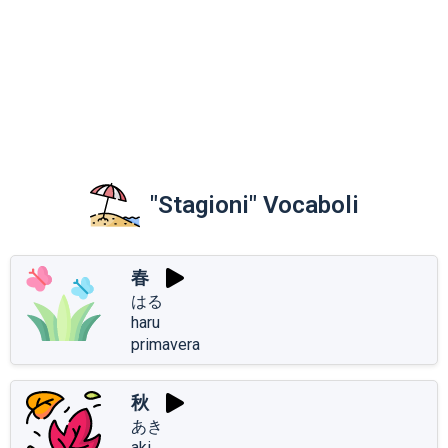
"Stagioni" Vocaboli
春
はる
haru
primavera
秋
あき
aki