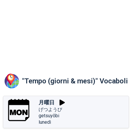
"Tempo (giorni & mesi)" Vocaboli
月曜日
げつようび
getsuyōbi
lunedì