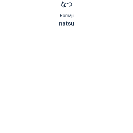
なつ
Romaji
natsu