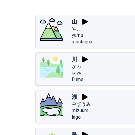
山
やま
yama
montagna
川
かわ
kawa
fiume
湖
みずうみ
mizuumi
lago
島