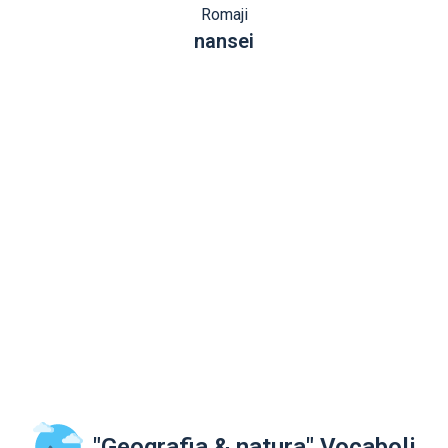
Romaji
nansei
"Geografia & natura" Vocaboli