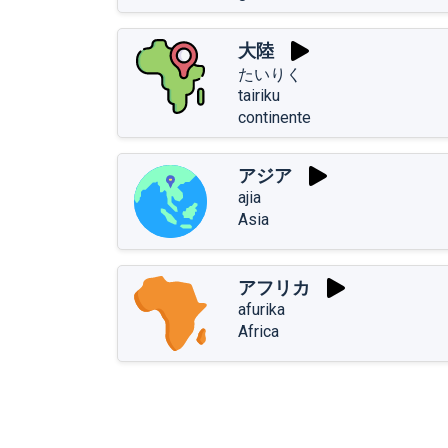
大陸
たいりく
tairiku
continente
アジア
ajia
Asia
アフリカ
afurika
Africa