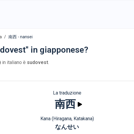
a
南西 - nansei
udovest" in giapponese?
)
in italiano è
sudovest
.
La traduzione
南西
Kana (Hiragana, Katakana)
なんせい