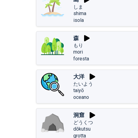
しま
shima
isola
森
もり
mori
foresta
大洋
たいよう
taiyō
oceano
洞窟
どうくつ
dōkutsu
grotta