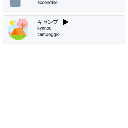
accendino
キャンプ
kyanpu
campeggio