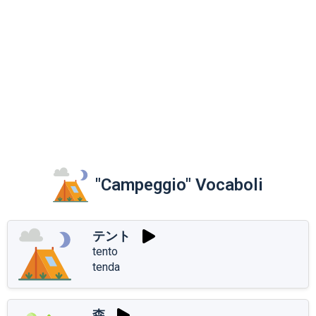
"Campeggio" Vocaboli
テント
tento
tenda
森