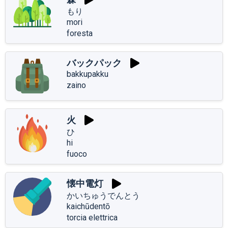
もり
mori
foresta
バックパック
bakkupakku
zaino
火
ひ
hi
fuoco
懐中電灯
かいちゅうでんとう
kaichūdentō
torcia elettrica