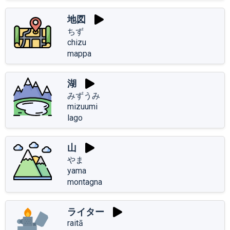
地図
ちず
chizu
mappa
湖
みずうみ
mizuumi
lago
山
やま
yama
montagna
ライター
raitā