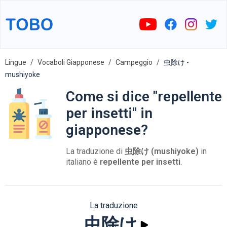
Lingue
Vocaboli Giapponese
Campeggio
虫除け -
mushiyoke
Come si dice "repellente
per insetti" in
giapponese?
La traduzione di
虫除け (mushiyoke)
in
italiano è
repellente per insetti
.
La traduzione
虫除け