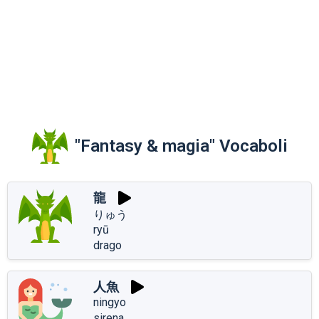
"Fantasy & magia" Vocaboli
龍
りゅう
ryū
drago
人魚
ningyo
sirena