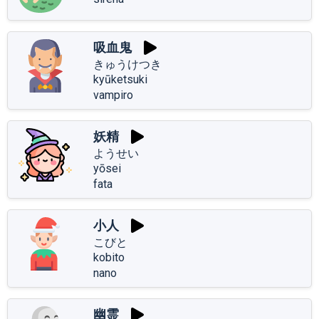
吸血鬼
きゅうけつき
kyūketsuki
vampiro
妖精
ようせい
yōsei
fata
小人
こびと
kobito
nano
幽霊