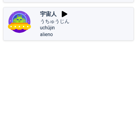
宇宙人
うちゅうじん
uchūjin
alieno