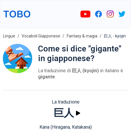
Lingue
Vocaboli Giapponese
Fantasy & magia
巨人 - kyojin
Come si dice "gigante"
in giapponese?
La traduzione di
巨人 (kyojin)
in italiano è
gigante
.
La traduzione
巨人
Kana (Hiragana, Katakana)