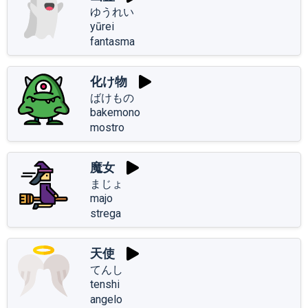
ゆうれい
yūrei
fantasma
化け物
ばけもの
bakemono
mostro
魔女
まじょ
majo
strega
天使
てんし
tenshi
angelo