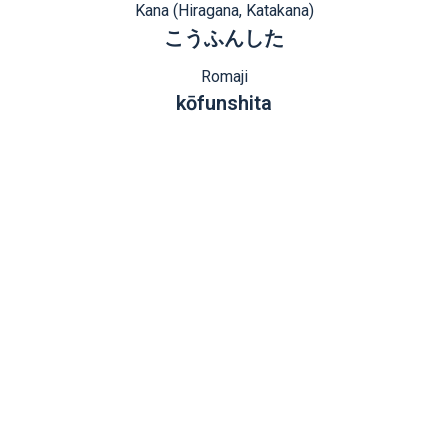
Kana (Hiragana, Katakana)
こうふんした
Romaji
kōfunshita