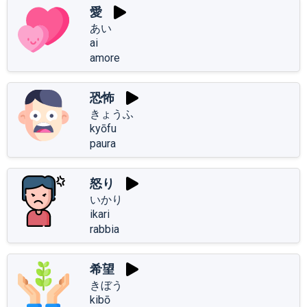
愛
あい
ai
amore
恐怖
きょうふ
kyōfu
paura
怒り
いかり
ikari
rabbia
希望
きぼう
kibō