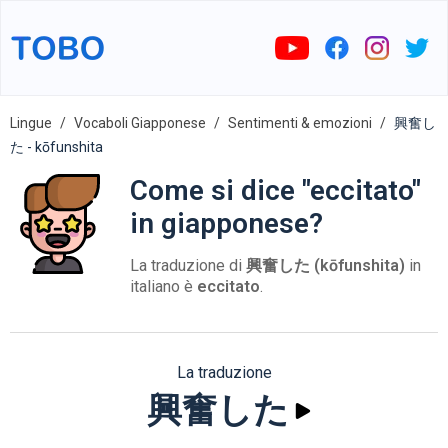
Lingue
Vocaboli Giapponese
Sentimenti & emozioni
興奮し
た - kōfunshita
Come si dice "eccitato"
in giapponese?
La traduzione di
興奮した (kōfunshita)
in
italiano è
eccitato
.
La traduzione
興奮した