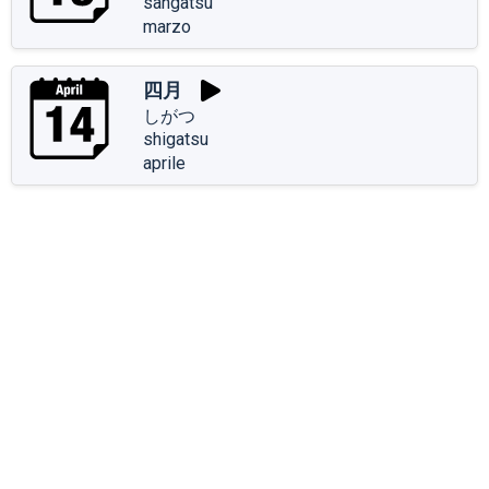
sangatsu
marzo
四月
しがつ
shigatsu
aprile