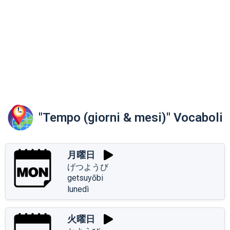
"Tempo (giorni & mesi)" Vocaboli
月曜日
げつようび
getsuyōbi
lunedì
火曜日