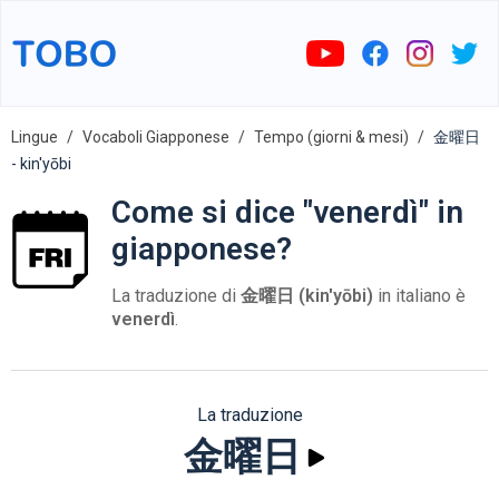
Lingue
Vocaboli Giapponese
Tempo (giorni & mesi)
金曜日
- kin'yōbi
Come si dice "venerdì" in
giapponese?
La traduzione di
金曜日 (kin'yōbi)
in italiano è
venerdì
.
La traduzione
金曜日