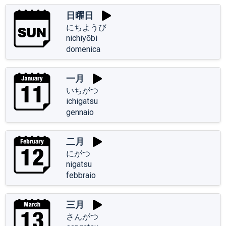
日曜日
にちようび
nichiyōbi
domenica
一月
いちがつ
ichigatsu
gennaio
二月
にがつ
nigatsu
febbraio
三月
さんがつ