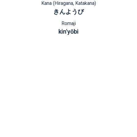
Kana (Hiragana, Katakana)
きんようび
Romaji
kin'yōbi