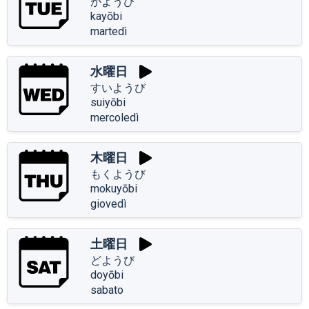
かようび
kayōbi
martedì
水曜日
すいようび
suiyōbi
mercoledì
木曜日
もくようび
mokuyōbi
giovedì
土曜日
どようび
doyōbi
sabato