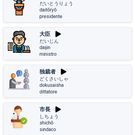
だいとうりょう
daitōryō
presidente
大臣
だいじん
daijin
ministro
独裁者
どくさいしゃ
dokusaisha
dittatore
市長
しちょう
shichō
sindaco