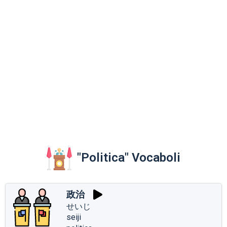
"Politica" Vocaboli
政治
せいじ
seiji