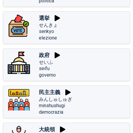
politica
選挙
せんきょ
senkyo
elezione
政府
せいふ
seifu
governo
民主主義
みんしゅしゅぎ
minshushugi
democrazia
大統領