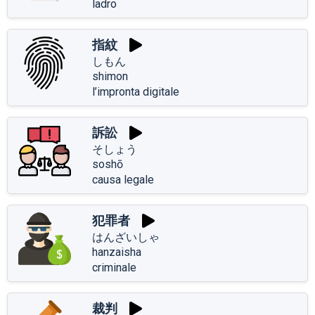
ladro
指紋
しもん
shimon
l’impronta digitale
訴訟
そしょう
soshō
causa legale
犯罪者
はんざいしゃ
hanzaisha
criminale
裁判