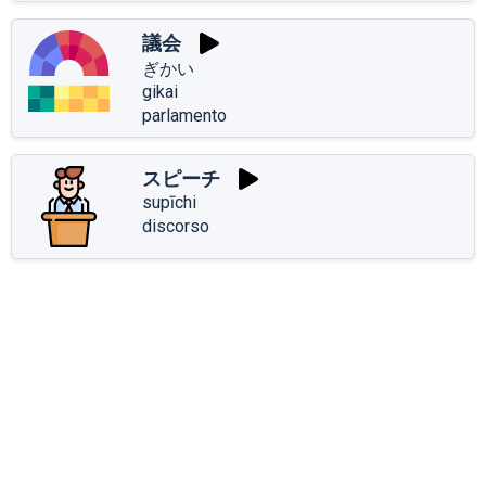
議会
ぎかい
gikai
parlamento
スピーチ
supīchi
discorso