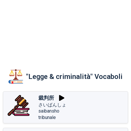
"Legge & criminalità" Vocaboli
裁判所
さいばんしょ
saibansho
tribunale