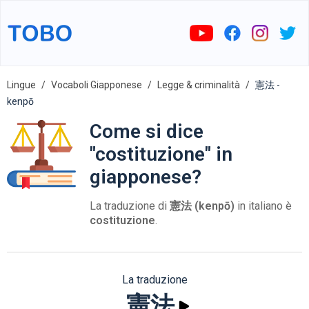
Lingue
Vocaboli Giapponese
Legge & criminalità
憲法 -
kenpō
Come si dice
"costituzione" in
giapponese?
La traduzione di
憲法 (kenpō)
in italiano è
costituzione
.
La traduzione
憲法