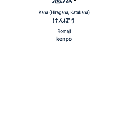
Kana (Hiragana, Katakana)
けんぽう
Romaji
kenpō