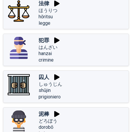
法律
ほうりつ
hōritsu
legge
犯罪
はんざい
hanzai
crimine
囚人
しゅうじん
shūjin
prigioniero
泥棒
どろぼう
dorobō