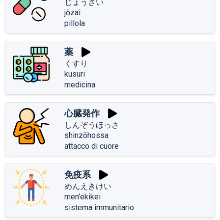
じょうざい
jōzai
pillola
薬
くすり
kusuri
medicina
心臓発作
しんぞうほっさ
shinzōhossa
attacco di cuore
免疫系
めんえきけい
men'ekikei
sistema immunitario