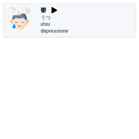
鬱
うつ
utsu
depressione