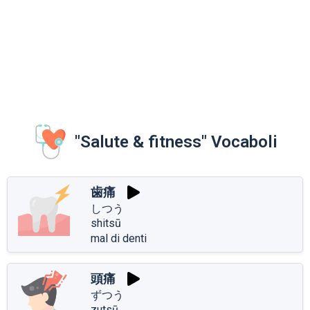
"Salute & fitness" Vocaboli
歯痛
しつう
shitsū
mal di denti
頭痛
ずつう
zutsū