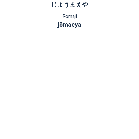
じょうまえや
Romaji
jōmaeya