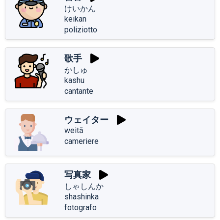
けいかん
keikan
poliziotto
歌手
かしゅ
kashu
cantante
ウェイター
weitā
cameriere
写真家
しゃしんか
shashinka
fotografo