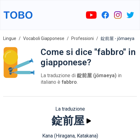
Lingue
Vocaboli Giapponese
Professioni
錠前屋 - jōmaeya
Come si dice "fabbro" in
giapponese?
La traduzione di
錠前屋 (jōmaeya)
in
italiano è
fabbro
.
La traduzione
錠前屋
Kana (Hiragana, Katakana)