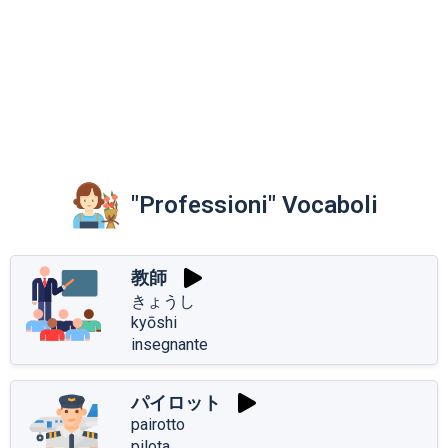
"Professioni" Vocaboli
教師
きょうし
kyōshi
insegnante
パイロット
pairotto
pilota