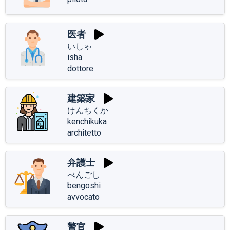
医者
いしゃ
isha
dottore
建築家
けんちくか
kenchikuka
architetto
弁護士
べんごし
bengoshi
avvocato
警官