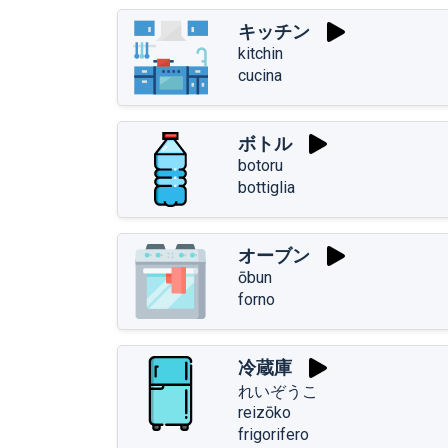
キッチン
kitchin
cucina
ボトル
botoru
bottiglia
オーブン
ōbun
forno
冷蔵庫
れいぞうこ
reizōko
frigorifero