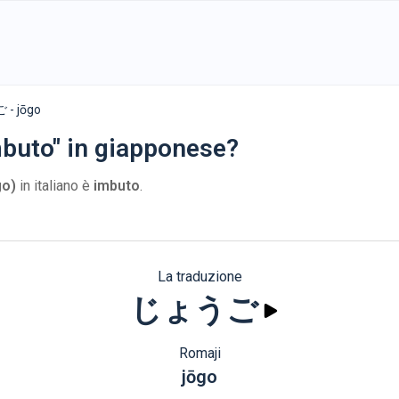
- jōgo
mbuto" in giapponese?
o)
in italiano è
imbuto
.
La traduzione
じょうご
Romaji
jōgo