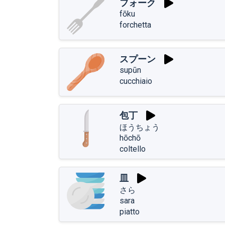
フォーク
fōku
forchetta
スプーン
supūn
cucchiaio
包丁
ほうちょう
hōchō
coltello
皿
さら
sara
piatto