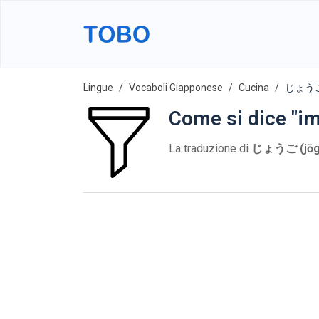
Lingue
Vocaboli Giapponese
Cucina
じょうご 
Come si dice "i
La traduzione di
じょうご (jōg