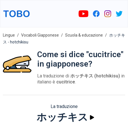
Lingue
Vocaboli Giapponese
Scuola & educazione
ホッチキ
ス - hotchikisu
Come si dice "cucitrice"
in giapponese?
La traduzione di
ホッチキス (hotchikisu)
in
italiano è
cucitrice
.
La traduzione
ホッチキス