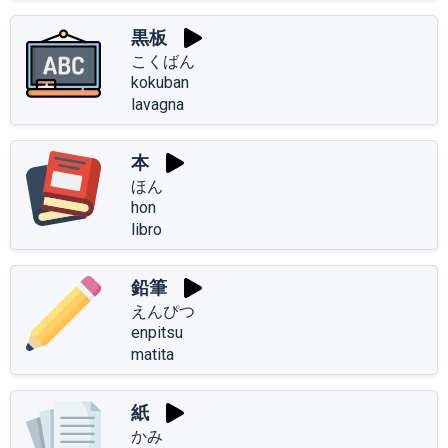
黒板
こくばん
kokuban
lavagna
本
ほん
hon
libro
鉛筆
えんぴつ
enpitsu
matita
紙
かみ