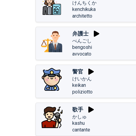
けんちくか
kenchikuka
architetto
弁護士
べんごし
bengoshi
avvocato
警官
けいかん
keikan
poliziotto
歌手
かしゅ
kashu
cantante