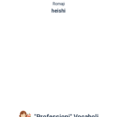
Romaji
heishi
"Professioni" Vocaboli