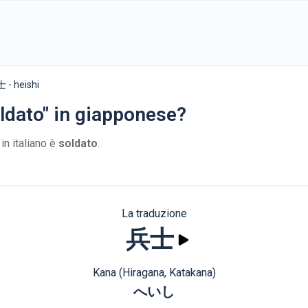
 - heishi
ldato" in giapponese?
in italiano è
soldato
.
La traduzione
兵士
Kana (Hiragana, Katakana)
へいし