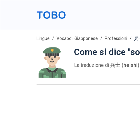
Lingue
Vocaboli Giapponese
Professioni
兵士
Come si dice "so
La traduzione di
兵士 (heishi)