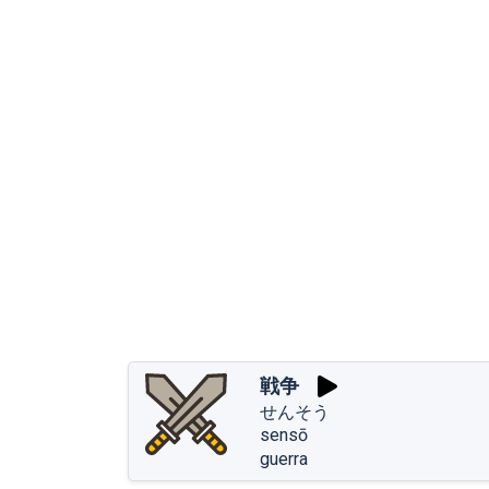
戦争
せんそう
sensō
guerra