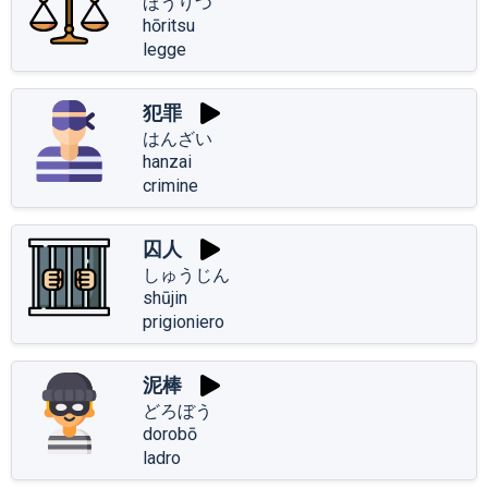
ほうりつ
hōritsu
legge
犯罪
はんざい
hanzai
crimine
囚人
しゅうじん
shūjin
prigioniero
泥棒
どろぼう
dorobō
ladro