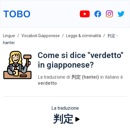
Lingue
Vocaboli Giapponese
Legge & criminalità
判定 -
hantei
Come si dice "verdetto"
in giapponese?
La traduzione di
判定 (hantei)
in italiano è
verdetto
.
La traduzione
判定