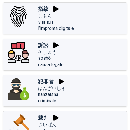
指紋
しもん
shimon
l’impronta digitale
訴訟
そしょう
soshō
causa legale
犯罪者
はんざいしゃ
hanzaisha
criminale
裁判
さいばん