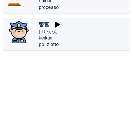
saiban
processo
警官
けいかん
keikan
poliziotto