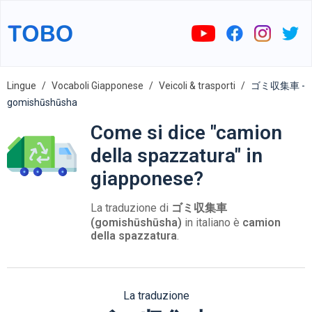
Lingue
Vocaboli Giapponese
Veicoli & trasporti
ゴミ収集車 -
gomishūshūsha
Come si dice "camion
della spazzatura" in
giapponese?
La traduzione di
ゴミ収集車
(gomishūshūsha)
in italiano è
camion
della spazzatura
.
La traduzione