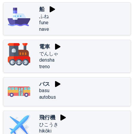
船
ふね
fune
nave
電車
でんしゃ
densha
treno
バス
basu
autobus
飛行機
ひこうき
hikōki