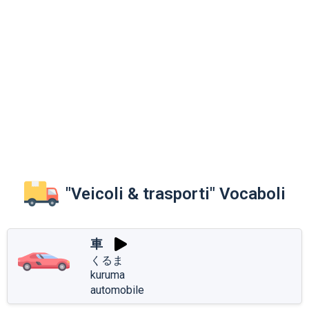
"Veicoli & trasporti" Vocaboli
車
くるま
kuruma
automobile