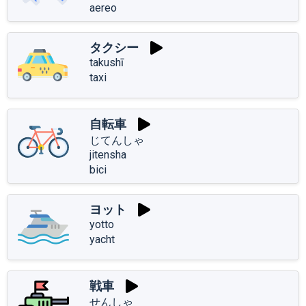
aereo
タクシー
takushī
taxi
自転車
じてんしゃ
jitensha
bici
ヨット
yotto
yacht
戦車
せんしゃ