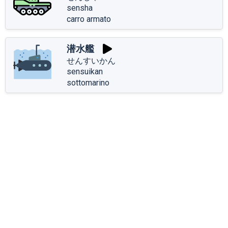
sensha
carro armato
潜水艦
せんすいかん
sensuikan
sottomarino