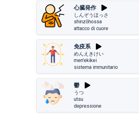
心臓発作
しんぞうほっさ
shinzōhossa
attacco di cuore
免疫系
めんえきけい
men'ekikei
sistema immunitario
鬱
うつ
utsu
depressione