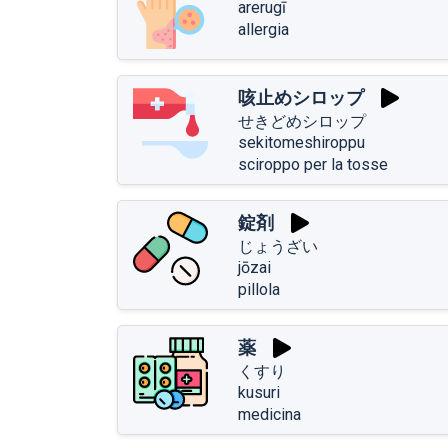
arerugī
allergia
咳止めシロップ
せきどめシロップ
sekitomeshiroppu
sciroppo per la tosse
錠剤
じょうざい
jōzai
pillola
薬
くすり
kusuri
medicina