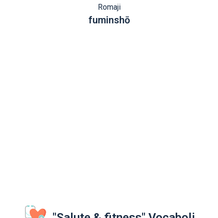
Romaji
fuminshō
"Salute & fitness" Vocaboli