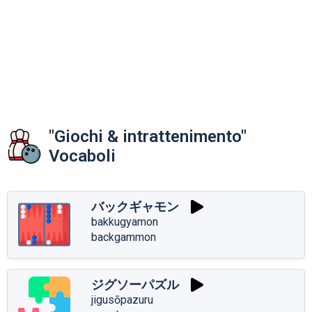
"Giochi & intrattenimento"
Vocaboli
バックギャモン
bakkugyamon
backgammon
ジグソーパズル
jigusōpazuru