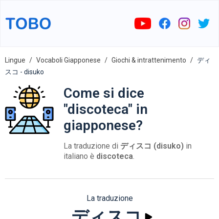
Lingue
Vocaboli Giapponese
Giochi & intrattenimento
ディ
スコ - disuko
Come si dice
"discoteca" in
giapponese?
La traduzione di
ディスコ (disuko)
in
italiano è
discoteca
.
La traduzione
ディスコ