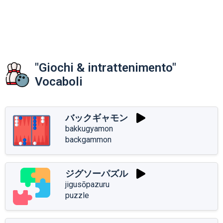
"Giochi & intrattenimento"
Vocaboli
バックギャモン
bakkugyamon
backgammon
ジグソーパズル
jigusōpazuru
puzzle