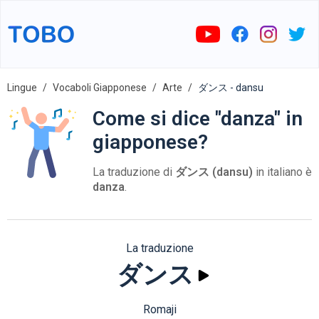
Lingue
Vocaboli Giapponese
Arte
ダンス - dansu
Come si dice "danza" in
giapponese?
La traduzione di
ダンス (dansu)
in italiano è
danza
.
La traduzione
ダンス
Romaji