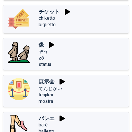
チケット
chiketto
biglietto
像
ぞう
zō
statua
展示会
てんじかい
tenjikai
mostra
バレエ
barē
balletto