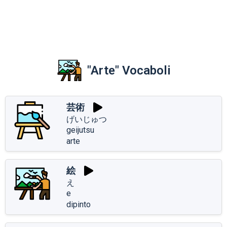
"Arte" Vocaboli
芸術
げいじゅつ
geijutsu
arte
絵
え
e
dipinto