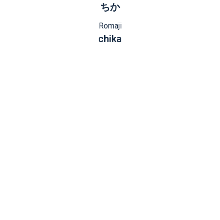
ちか
Romaji
chika