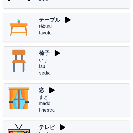
テーブル
tēburu
tavolo
椅子
いす
isu
sedia
窓
まど
mado
finestra
テレビ