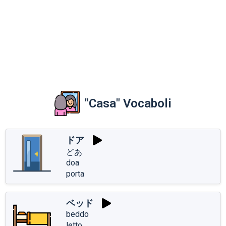
"Casa" Vocaboli
ドア
どあ
doa
porta
ベッド
beddo
letto