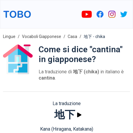
Lingue
Vocaboli Giapponese
Casa
地下 - chika
Come si dice "cantina"
in giapponese?
La traduzione di
地下 (chika)
in italiano è
cantina
.
La traduzione
地下
Kana (Hiragana, Katakana)