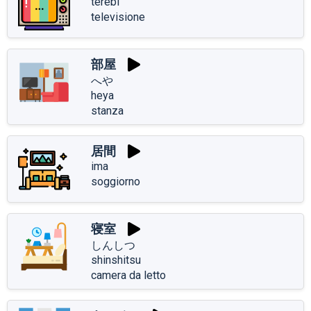
terebi
televisione
部屋
へや
heya
stanza
居間
ima
soggiorno
寝室
しんしつ
shinshitsu
camera da letto