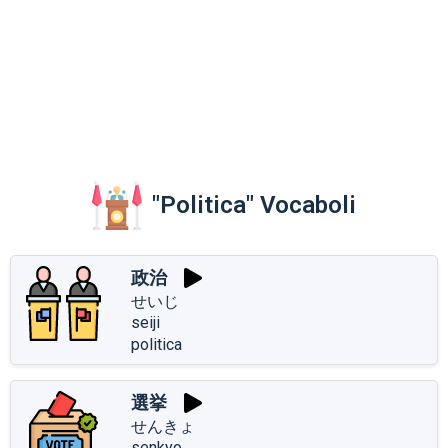
"Politica" Vocaboli
政治
せいじ
seiji
politica
選挙
せんきょ
senkyo