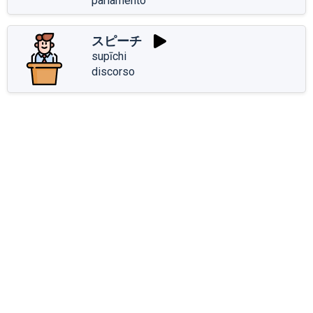
parlamento
スピーチ
supīchi
discorso