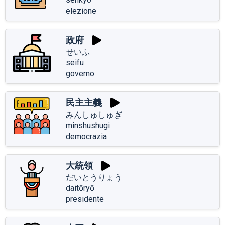
elezione
政府
せいふ
seifu
governo
民主主義
みんしゅしゅぎ
minshushugi
democrazia
大統領
だいとうりょう
daitōryō
presidente