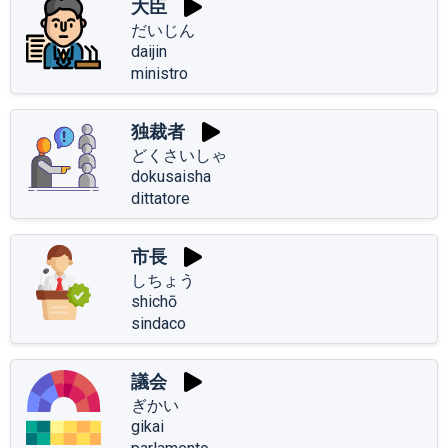
大臣
だいじん
daijin
ministro
独裁者
どくさいしゃ
dokusaisha
dittatore
市長
しちょう
shichō
sindaco
議会
ぎかい
gikai