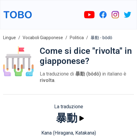
Lingue
Vocaboli Giapponese
Politica
暴動 - bōdō
Come si dice "rivolta" in
giapponese?
La traduzione di
暴動 (bōdō)
in italiano è
rivolta
.
La traduzione
暴動
Kana (Hiragana, Katakana)