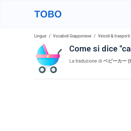
Lingue
Vocaboli Giapponese
Veicoli & trasporti
Come si dice "ca
La traduzione di
ベビーカー (be