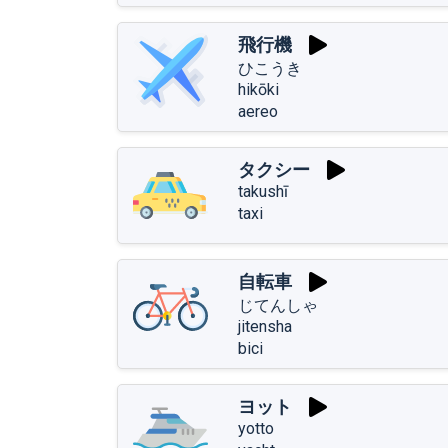
飛行機
ひこうき
hikōki
aereo
タクシー
takushī
taxi
自転車
じてんしゃ
jitensha
bici
ヨット
yotto