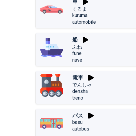
車
くるま
kuruma
automobile
船
ふね
fune
nave
電車
でんしゃ
densha
treno
バス
basu
autobus