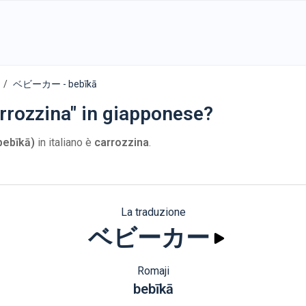
ベビーカー - bebīkā
rrozzina" in giapponese?
bīkā)
in italiano è
carrozzina
.
La traduzione
ベビーカー
Romaji
bebīkā