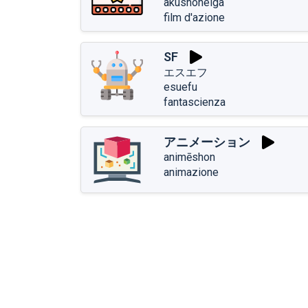
akushoneiga
film d'azione
SF
エスエフ
esuefu
fantascienza
アニメーション
animēshon
animazione