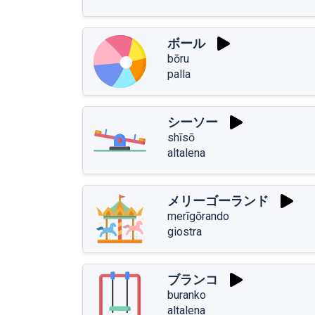
ボール
bōru
palla
シーソー
shīsō
altalena
メリーゴーランド
merīgōrando
giostra
ブランコ
buranko
altalena