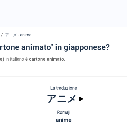
アニメ - anime
artone animato" in giapponese?
e)
in italiano è
cartone animato
.
La traduzione
アニメ
Romaji
anime