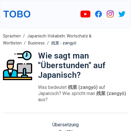
Sprachen
Japanisch-Vokabeln: Wortschatz &
Wortlisten
Business
残業 - zangyō
Wie sagt man
"Überstunden" auf
Japanisch?
Was bedeutet
残業 (zangyō)
auf
Japanisch? Wie spricht man
残業 (zangyō)
aus?
Übersetzung