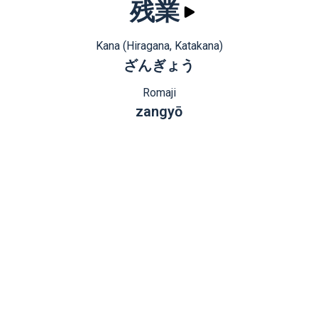
残業
Kana (Hiragana, Katakana)
ざんぎょう
Romaji
zangyō