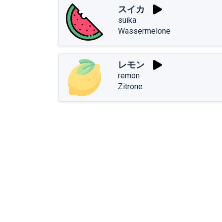
スイカ
suika
Wassermelone
レモン
remon
Zitrone