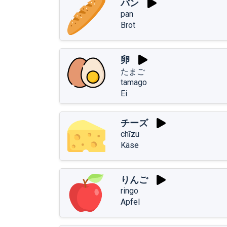
パン
pan
Brot
卵
たまご
tamago
Ei
チーズ
chīzu
Käse
りんご
ringo
Apfel