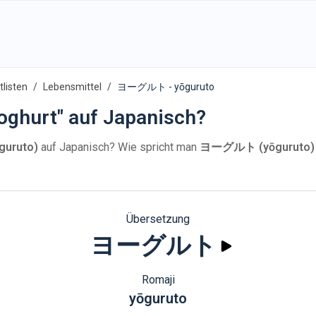
listen
Lebensmittel
ヨーグルト - yōguruto
oghurt" auf Japanisch?
uruto)
auf Japanisch? Wie spricht man
ヨーグルト (yōguruto)
Übersetzung
ヨーグルト
Romaji
yōguruto