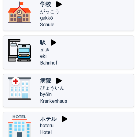
学校
がっこう
gakkō
Schule
駅
えき
eki
Bahnhof
病院
びょういん
byōin
Krankenhaus
ホテル
hoteru
Hotel