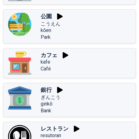
公園
こうえん
kōen
Park
カフェ
kafe
Café
銀行
ぎんこう
ginkō
Bank
レストラン
resutoran