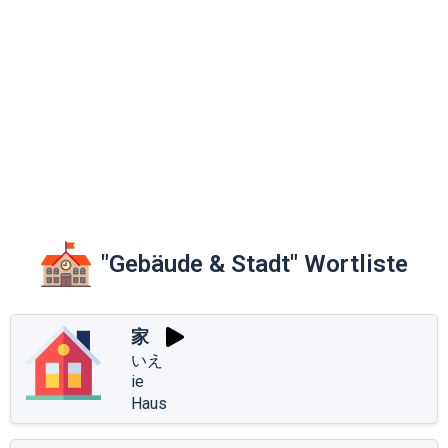
"Gebäude & Stadt" Wortliste
家
いえ
ie
Haus