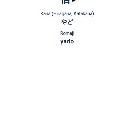
Kana (Hiragana, Katakana)
やど
Romaji
yado