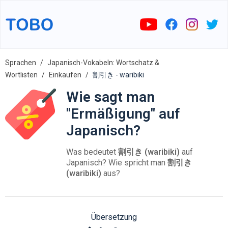
Sprachen
Japanisch-Vokabeln: Wortschatz &
Wortlisten
Einkaufen
割引き - waribiki
Wie sagt man
"Ermäßigung" auf
Japanisch?
Was bedeutet
割引き (waribiki)
auf
Japanisch? Wie spricht man
割引き
(waribiki)
aus?
Übersetzung