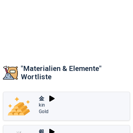
"Materialien & Elemente"
Wortliste
金
kin
Gold
銀