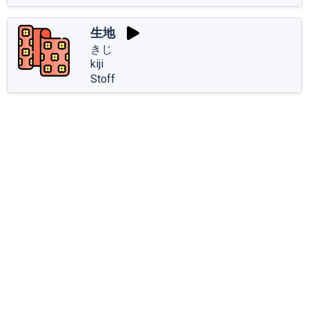
生地
きじ
kiji
Stoff