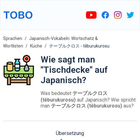
Sprachen
Japanisch-Vokabeln: Wortschatz &
Wortlisten
Küche
テーブルクロス - tēburukurosu
Wie sagt man
"Tischdecke" auf
Japanisch?
Was bedeutet
テーブルクロス
(tēburukurosu)
auf Japanisch? Wie spricht
man
テーブルクロス (tēburukurosu)
aus?
Übersetzung