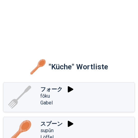
"Küche" Wortliste
フォーク
fōku
Gabel
スプーン
supūn
Löffel