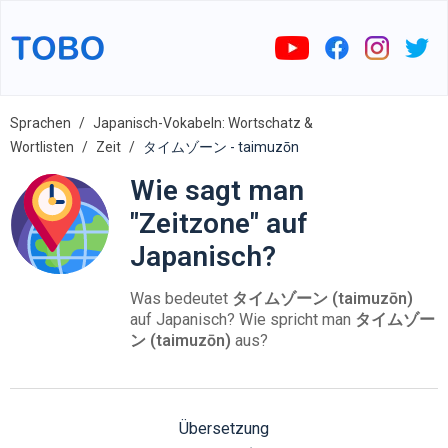
Sprachen
Japanisch-Vokabeln: Wortschatz &
Wortlisten
Zeit
タイムゾーン - taimuzōn
Wie sagt man
"Zeitzone" auf
Japanisch?
Was bedeutet
タイムゾーン (taimuzōn)
auf Japanisch? Wie spricht man
タイムゾー
ン (taimuzōn)
aus?
Übersetzung