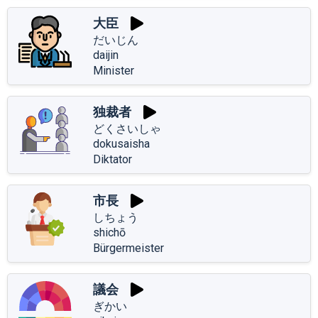
大臣
だいじん
daijin
Minister
独裁者
どくさいしゃ
dokusaisha
Diktator
市長
しちょう
shichō
Bürgermeister
議会
ぎかい