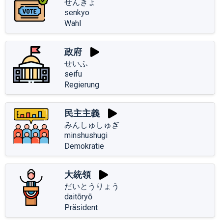
せんきょ
senkyo
Wahl
政府
せいふ
seifu
Regierung
民主主義
みんしゅしゅぎ
minshushugi
Demokratie
大統領
だいとうりょう
daitōryō
Präsident