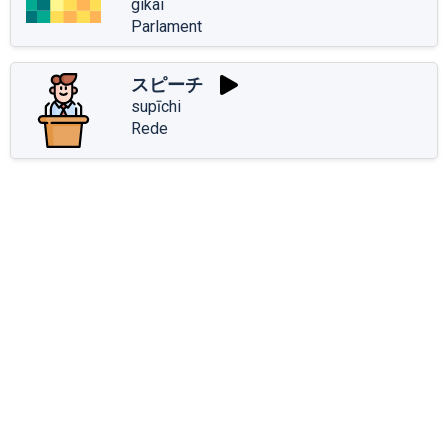
gikai
Parlament
スピーチ
supīchi
Rede