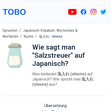
Sprachen
Japanisch-Vokabeln: Wortschatz &
Wortlisten
Küche
塩入れ - shioire
Wie sagt man
"Salzstreuer" auf
Japanisch?
Was bedeutet
塩入れ (shioire)
auf
Japanisch? Wie spricht man
塩入れ
(shioire)
aus?
Übersetzung