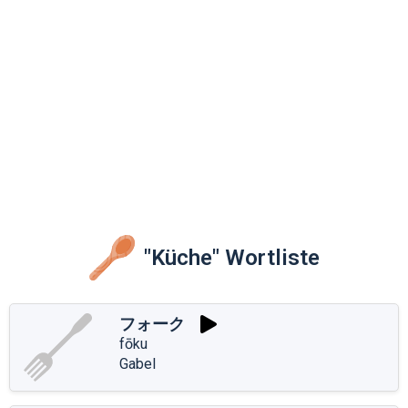
"Küche" Wortliste
フォーク
fōku
Gabel