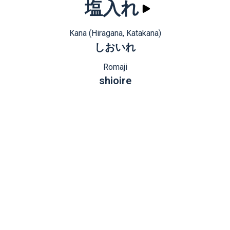
塩入れ
Kana (Hiragana, Katakana)
しおいれ
Romaji
shioire