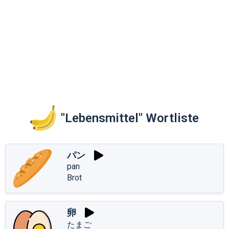
"Lebensmittel" Wortliste
パン
pan
Brot
卵
たまご