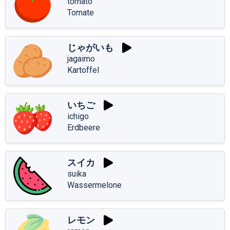
tomato
Tomate
じゃがいも
jagaimo
Kartoffel
いちご
ichigo
Erdbeere
スイカ
suika
Wassermelone
レモン