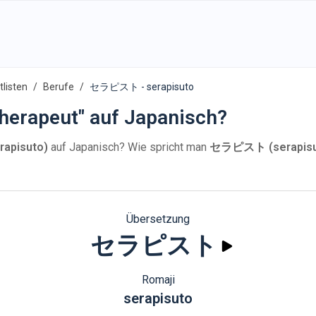
listen
Berufe
セラピスト - serapisuto
herapeut" auf Japanisch?
pisuto)
auf Japanisch? Wie spricht man
セラピスト (serapisu
Übersetzung
セラピスト
Romaji
serapisuto