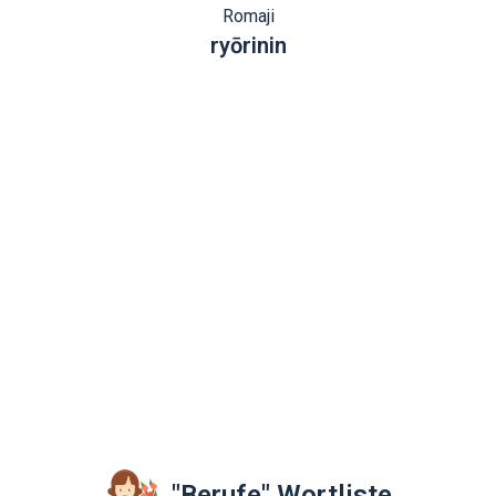
Romaji
ryōrinin
"Berufe" Wortliste