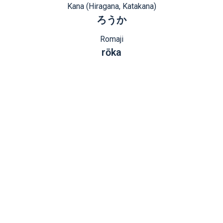
Kana (Hiragana, Katakana)
ろうか
Romaji
rōka