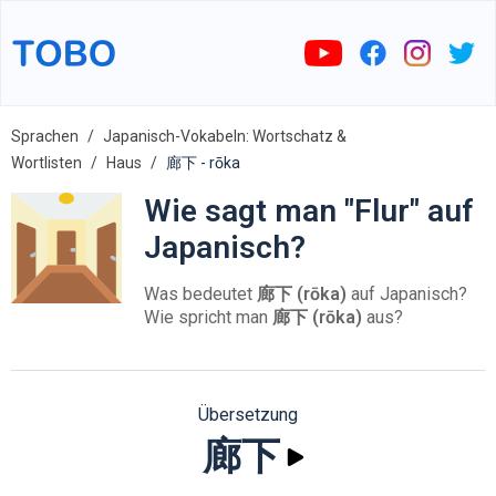
Sprachen
Japanisch-Vokabeln: Wortschatz &
Wortlisten
Haus
廊下 - rōka
Wie sagt man "Flur" auf
Japanisch?
Was bedeutet
廊下 (rōka)
auf Japanisch?
Wie spricht man
廊下 (rōka)
aus?
Übersetzung
廊下