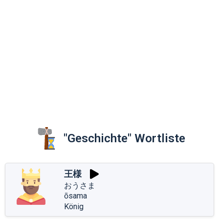
"Geschichte" Wortliste
王様
おうさま
ōsama
König