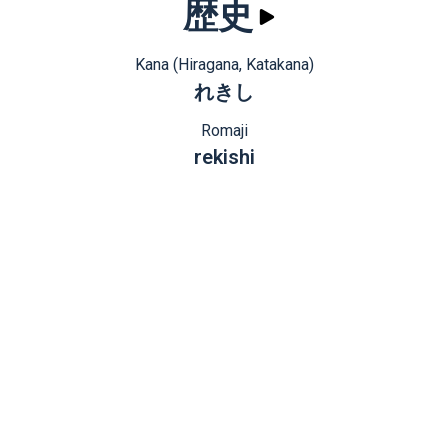
歴史
Kana (Hiragana, Katakana)
れきし
Romaji
rekishi