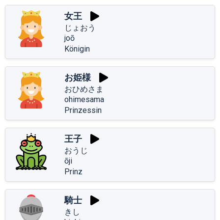
女王
じょおう
joō
Königin
お姫様
おひめさま
ohimesama
Prinzessin
王子
おうじ
ōji
Prinz
騎士
きし