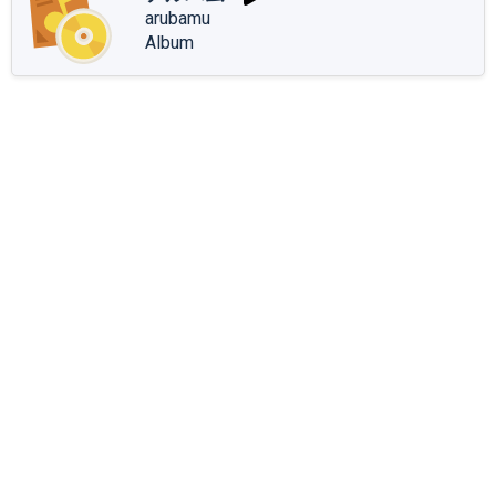
arubamu
Album