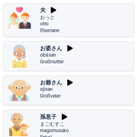
夫
おっと
otto
Ehemann
お婆さん
obāsan
Großmutter
お爺さん
ojīsan
Großvater
孫息子
まごむすこ
magomusuko