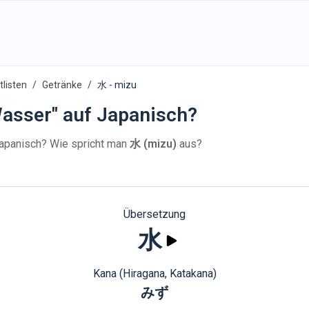
listen
Getränke
水 - mizu
asser" auf Japanisch?
apanisch? Wie spricht man
水 (mizu)
aus?
Übersetzung
水
Kana (Hiragana, Katakana)
みず