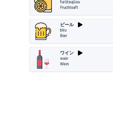
furūtsujūsu
Fruchtsaft
ビール
bīru
Bier
ワイン
wain
Wein