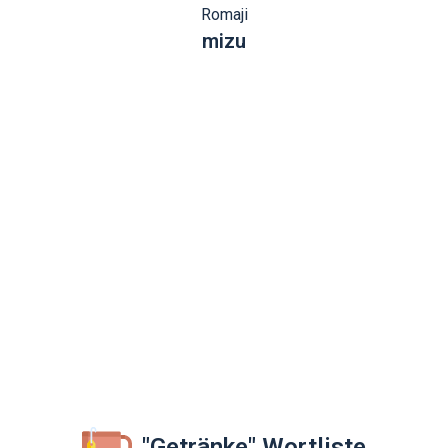
Romaji
mizu
"Getränke" Wortliste