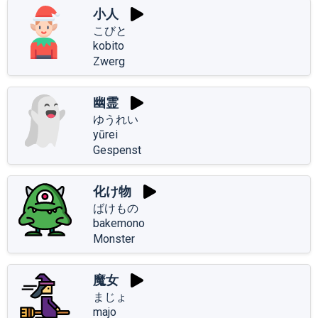
小人
こびと
kobito
Zwerg
幽霊
ゆうれい
yūrei
Gespenst
化け物
ばけもの
bakemono
Monster
魔女
まじょ
majo