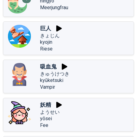
ningyo
Meerjungfrau
巨人
きょじん
kyojin
Riese
吸血鬼
きゅうけつき
kyūketsuki
Vampir
妖精
ようせい
yōsei
Fee