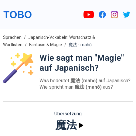
Sprachen
Japanisch-Vokabeln: Wortschatz &
Wortlisten
Fantasie & Magie
魔法 - mahō
Wie sagt man "Magie"
auf Japanisch?
Was bedeutet
魔法 (mahō)
auf Japanisch?
Wie spricht man
魔法 (mahō)
aus?
Übersetzung
魔法