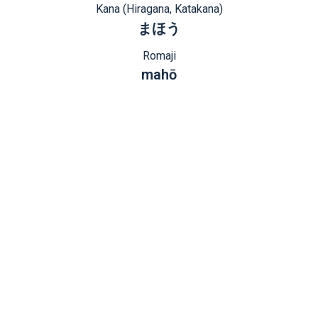
Kana (Hiragana, Katakana)
まほう
Romaji
mahō