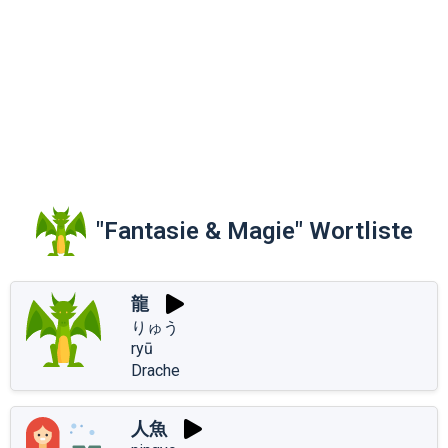
"Fantasie & Magie" Wortliste
龍
りゅう
ryū
Drache
人魚