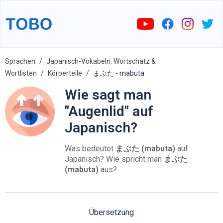
Sprachen
Japanisch-Vokabeln: Wortschatz &
Wortlisten
Körperteile
まぶた - mabuta
Wie sagt man
"Augenlid" auf
Japanisch?
Was bedeutet
まぶた (mabuta)
auf
Japanisch? Wie spricht man
まぶた
(mabuta)
aus?
Übersetzung