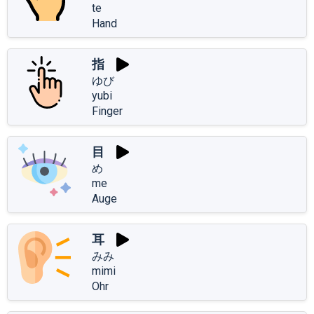
te
Hand
指
ゆび
yubi
Finger
目
め
me
Auge
耳
みみ
mimi
Ohr