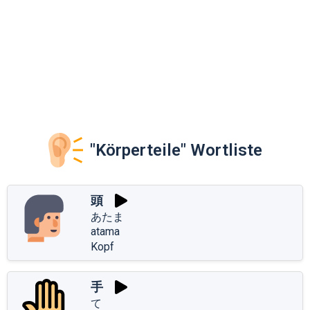
"Körperteile" Wortliste
頭
あたま
atama
Kopf
手
て