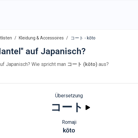
listen
Kleidung & Accessoires
コート - kōto
antel" auf Japanisch?
uf Japanisch? Wie spricht man
コート (kōto)
aus?
Übersetzung
コート
Romaji
kōto