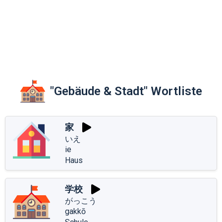
"Gebäude & Stadt" Wortliste
家
いえ
ie
Haus
学校
がっこう
gakkō