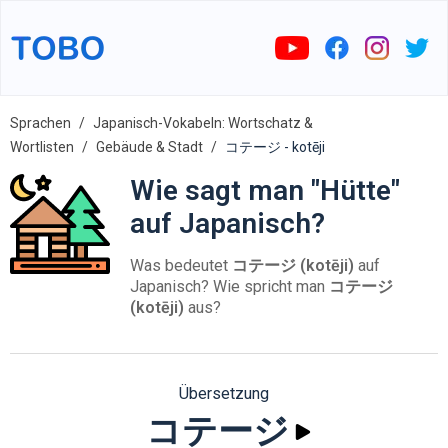
Sprachen
Japanisch-Vokabeln: Wortschatz &
Wortlisten
Gebäude & Stadt
コテージ - kotēji
Wie sagt man "Hütte"
auf Japanisch?
Was bedeutet
コテージ (kotēji)
auf
Japanisch? Wie spricht man
コテージ
(kotēji)
aus?
Übersetzung
コテージ