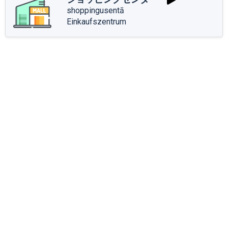
shoppingusentā
Einkaufszentrum