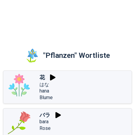
"Pflanzen" Wortliste
花
はな
hana
Blume
バラ
bara
Rose