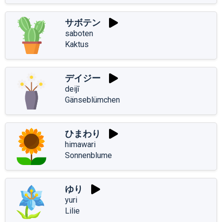
サボテン
saboten
Kaktus
デイジー
deijī
Gänseblümchen
ひまわり
himawari
Sonnenblume
ゆり
yuri
Lilie