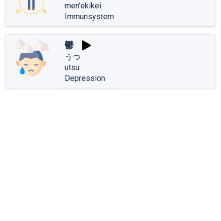
men'ekikei
Immunsystem
鬱
うつ
utsu
Depression