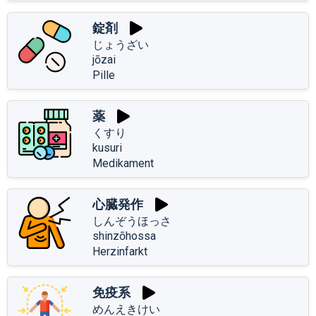
錠剤
じょうざい
jōzai
Pille
薬
くすり
kusuri
Medikament
心臓発作
しんぞうほっさ
shinzōhossa
Herzinfarkt
免疫系
めんえきけい