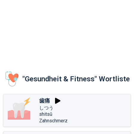
"Gesundheit & Fitness" Wortliste
歯痛
しつう
shitsū
Zahnschmerz