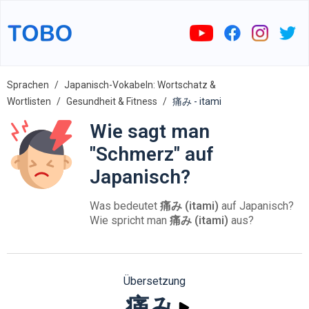
Sprachen
Japanisch-Vokabeln: Wortschatz &
Wortlisten
Gesundheit & Fitness
痛み - itami
Wie sagt man
"Schmerz" auf
Japanisch?
Was bedeutet
痛み (itami)
auf Japanisch?
Wie spricht man
痛み (itami)
aus?
Übersetzung
痛み