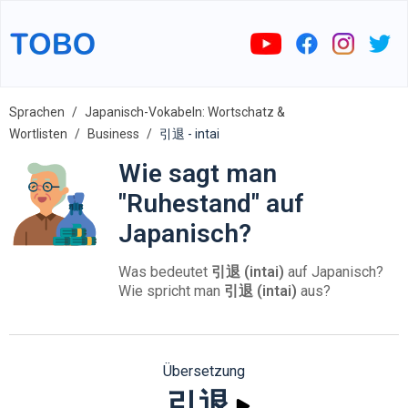
Sprachen
Japanisch-Vokabeln: Wortschatz &
Wortlisten
Business
引退 - intai
Wie sagt man
"Ruhestand" auf
Japanisch?
Was bedeutet
引退 (intai)
auf Japanisch?
Wie spricht man
引退 (intai)
aus?
Übersetzung
引退