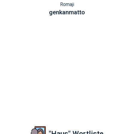
Romaji
genkanmatto
"Haus" Wortliste