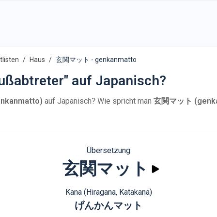
listen
Haus
玄関マット - genkanmatto
ußabtreter" auf Japanisch?
kanmatto)
auf Japanisch? Wie spricht man
玄関マット (genka
Übersetzung
玄関マット
Kana (Hiragana, Katakana)
げんかんマット