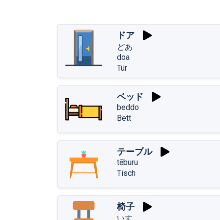
ドア
どあ
doa
Tür
ベッド
beddo
Bett
テーブル
tēburu
Tisch
椅子
いす