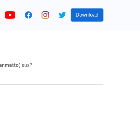
Download
nmatto)
aus?