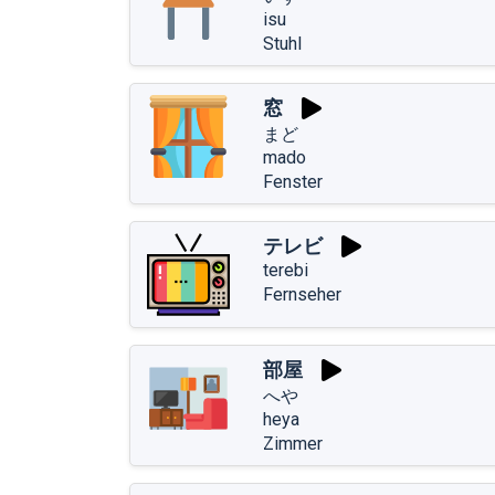
isu
Stuhl
窓
まど
mado
Fenster
テレビ
terebi
Fernseher
部屋
へや
heya
Zimmer