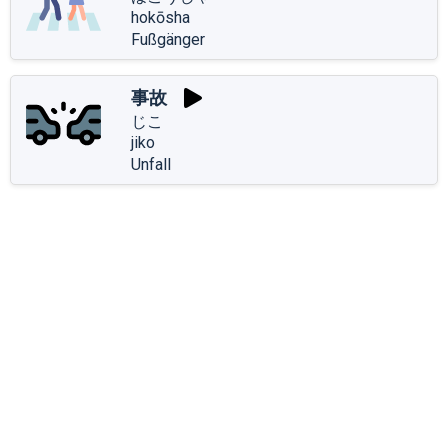
hokōsha
Fußgänger
事故
じこ
jiko
Unfall