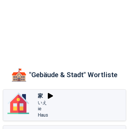
"Gebäude & Stadt" Wortliste
家
いえ
ie
Haus