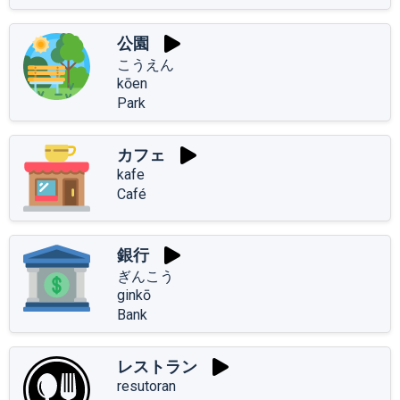
公園
こうえん
kōen
Park
カフェ
kafe
Café
銀行
ぎんこう
ginkō
Bank
レストラン
resutoran