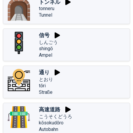
トンネル
tonneru
Tunnel
信号
しんごう
shingō
Ampel
通り
とおり
tōri
Straße
高速道路
こうそくどうろ
kōsokudōro
Autobahn