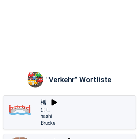
"Verkehr" Wortliste
橋
はし
hashi
Brücke