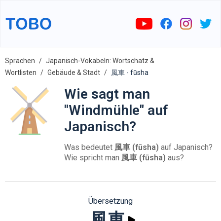
Sprachen
Japanisch-Vokabeln: Wortschatz &
Wortlisten
Gebäude & Stadt
風車 - fūsha
Wie sagt man
"Windmühle" auf
Japanisch?
Was bedeutet
風車 (fūsha)
auf Japanisch?
Wie spricht man
風車 (fūsha)
aus?
Übersetzung
風車