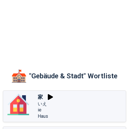
"Gebäude & Stadt" Wortliste
家
いえ
ie
Haus