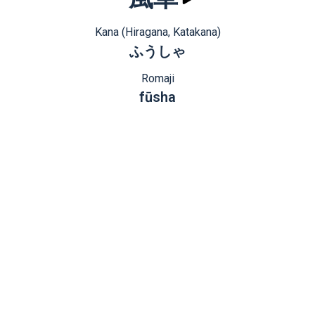
Kana (Hiragana, Katakana)
ふうしゃ
Romaji
fūsha