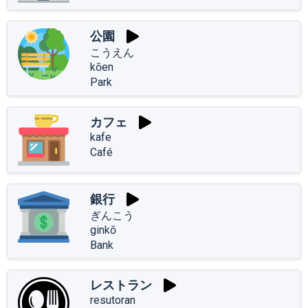
公園
こうえん
kōen
Park
カフェ
kafe
Café
銀行
ぎんこう
ginkō
Bank
レストラン
resutoran