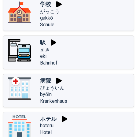
学校
がっこう
gakkō
Schule
駅
えき
eki
Bahnhof
病院
びょういん
byōin
Krankenhaus
ホテル
hoteru
Hotel