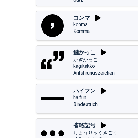
コンマ
konma
Komma
鍵かっこ
かぎかっこ
kagikakko
Anführungszeichen
ハイフン
haifun
Bindestrich
省略記号
しょうりゃくきごう