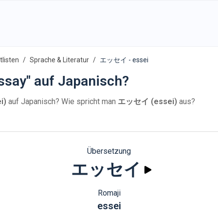
listen
Sprache & Literatur
エッセイ - essei
ssay" auf Japanisch?
i)
auf Japanisch? Wie spricht man
エッセイ (essei)
aus?
Übersetzung
エッセイ
Romaji
essei