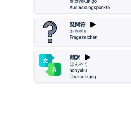
shōryakukigō
Auslassungspunkte
疑問符
gimonfu
Fragezeichen
翻訳
ほんやく
hon'yaku
Übersetzung