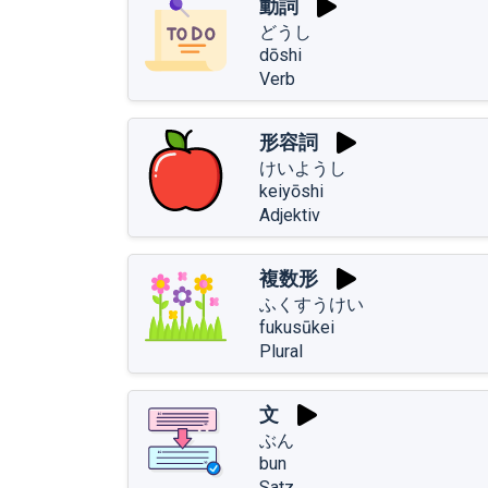
動詞
どうし
dōshi
Verb
形容詞
けいようし
keiyōshi
Adjektiv
複数形
ふくすうけい
fukusūkei
Plural
文
ぶん
bun
Satz