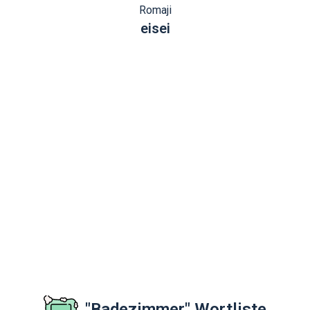
Romaji
eisei
"Badezimmer" Wortliste