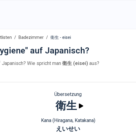
listen
Badezimmer
衛生 - eisei
ygiene" auf Japanisch?
 Japanisch? Wie spricht man
衛生 (eisei)
aus?
Übersetzung
衛生
Kana (Hiragana, Katakana)
えいせい